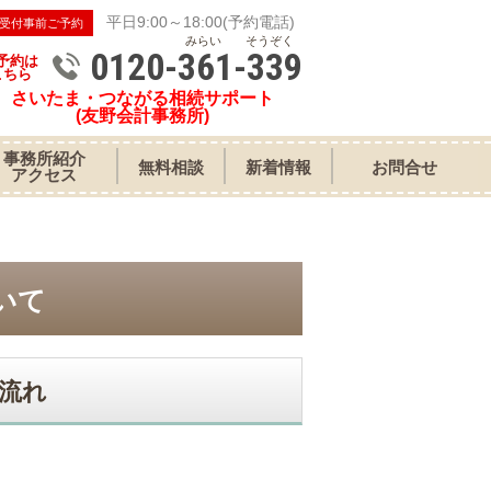
平日9:00～18:00(予約電話)
受付事前ご予約
みらい そうぞく
0120-361-339
予約は
こちら
さいたま・つながる相続サポート
(友野会計事務所)
事務所紹介
無料相談
新着情報
お問合せ
アクセス
いて
流れ
。