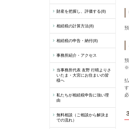
財産を把握し、評価する
(8)
相続税の計算方法
(8)
預
相続税の申告・納付
(8)
事務所紹介・アクセス
預
※
当事務所代表 友野 行晴よりさ
いたま・大宮にお住まいの皆
様へ
払
す
必
私たちが相続税申告に強い理
由
無料相談（ご相談から解決ま
での流れ）