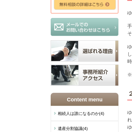
ゆ
手
そ
ゆ
し
時
※
Content menu
ゆ
相続人は誰になるのか
(4)
れ
ゆ
遺産分割協議
(4)