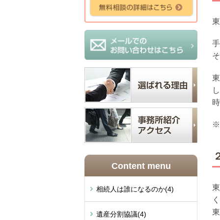
東
手
そ
東
し
時
※
Content menu
東
相続人は誰になるのか
(4)
く
東
遺産分割協議
(4)