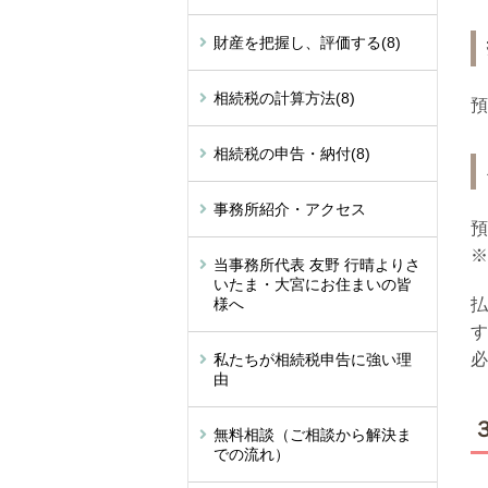
財産を把握し、評価する
(8)
相続税の計算方法
(8)
預
相続税の申告・納付
(8)
事務所紹介・アクセス
預
※
当事務所代表 友野 行晴よりさ
いたま・大宮にお住まいの皆
様へ
払
す
必
私たちが相続税申告に強い理
由
無料相談（ご相談から解決ま
での流れ）