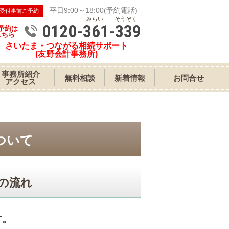
平日9:00～18:00(予約電話)
受付事前ご予約
みらい そうぞく
0120-361-339
予約は
こちら
さいたま・つながる相続サポート
(友野会計事務所)
事務所紹介
無料相談
新着情報
お問合せ
アクセス
ついて
の流れ
す。