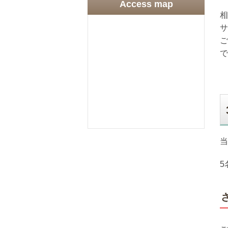
Access map
相
サ
ご
で
当
5