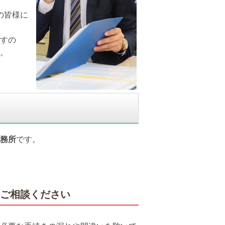
の皆様に
すの
。
務所
です。
。
非ご相談ください