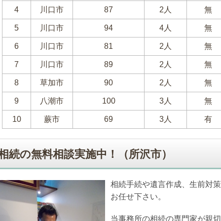
4
川口市
87
2人
無
5
川口市
94
4人
無
6
川口市
81
2人
無
7
川口市
89
2人
無
8
草加市
90
2人
無
9
八潮市
100
3人
無
10
蕨市
69
3人
有
相続の無料相談実施中！（所沢市）
相続手続や遺言作成、生前対策
お任せ下さい。
当事務所の相続の専門家が親切