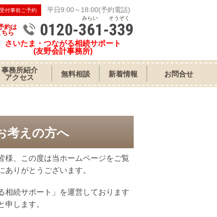
平日9:00～18:00(予約電話)
受付事前ご予約
みらい そうぞく
0120-361-339
予約は
こちら
さいたま・つながる相続サポート
(友野会計事務所)
事務所紹介
無料相談
新着情報
お問合せ
アクセス
お考えの方へ
皆様、この度は当ホームページをご覧
にありがとうございます。
る相続サポート」を運営しております
と申します。