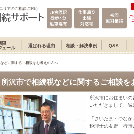
エリアのご相談に対応
ご
期限
選ばれる理由
相談・解決事例
Q&A
ジュール
税などに関するご相談をお考えの方へ
所沢市で相続税などに関するご相談を
所沢市にお住まいの
いただきまして、誠
「さいたま・つなが
税理士の友野 行晴