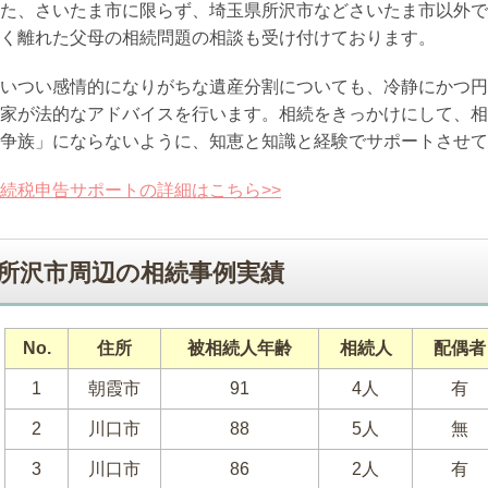
た、さいたま市に限らず、埼玉県所沢市などさいたま市以外で
く離れた父母の相続問題の相談も受け付けております。
いつい感情的になりがちな遺産分割についても、冷静にかつ円
家が法的なアドバイスを行います。相続をきっかけにして、相
争族」にならないように、知恵と知識と経験でサポートさせて
続税申告サポートの詳細はこちら>>
所沢市周辺の相続事例実績
No.
住所
被相続人年齢
相続人
配偶者
1
朝霞市
91
4人
有
2
川口市
88
5人
無
3
川口市
86
2人
有