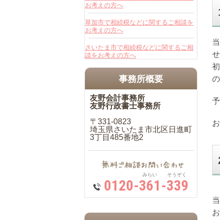
お考えの方へ
草加市で相続税などに関するご相談を
お考えの方へ
当
さいたま市で相続税などに関するご相
せ
談をお考えの方へ
初
事務所概要
の
友野会計事務所
予
友野行政書士事務所
〒331-0823
お
埼玉県さいたま市北区日進町
3丁目485番地2
みらい そうぞく
0120-361-339
当
お