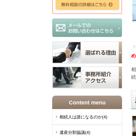
「
め
相
続
Content menu
相続人は誰になるのか
(4)
遺産分割協議
(4)