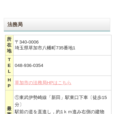
法務局
所
〒340-0006
在
埼玉県草加市八幡町735番地1
地
T
E
048-936-0354
L
H
草加市の法務局HPはこちら
P
①東武伊勢崎線「新田」駅東口下車〔徒歩15
分〕
最
駅前の道を直進し，約1ｋｍ進み右側の建物