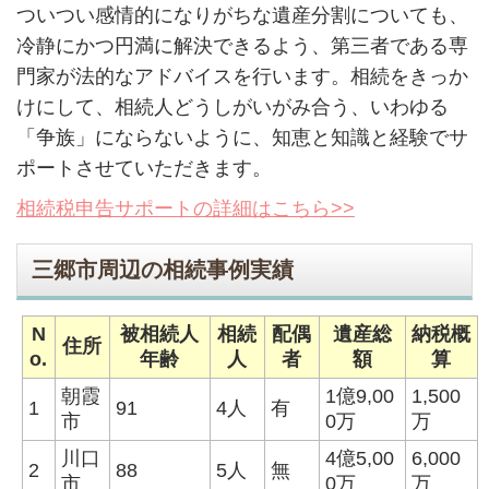
ついつい感情的になりがちな遺産分割についても、
冷静にかつ円満に解決できるよう、第三者である専
門家が法的なアドバイスを行います。相続をきっか
けにして、相続人どうしがいがみ合う、いわゆる
「争族」にならないように、知恵と知識と経験でサ
ポートさせていただきます。
相続税申告サポートの詳細はこちら>>
三郷市周辺の相続事例実績
N
被相続人
相続
配偶
遺産総
納税概
住所
o.
年齢
人
者
額
算
朝霞
1億9,00
1,500
1
91
4人
有
市
0万
万
川口
4億5,00
6,000
2
88
5人
無
市
0万
万