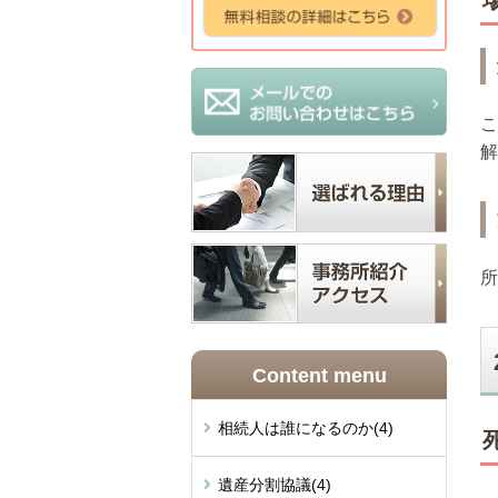
こ
解
所
Content menu
相続人は誰になるのか
(4)
遺産分割協議
(4)