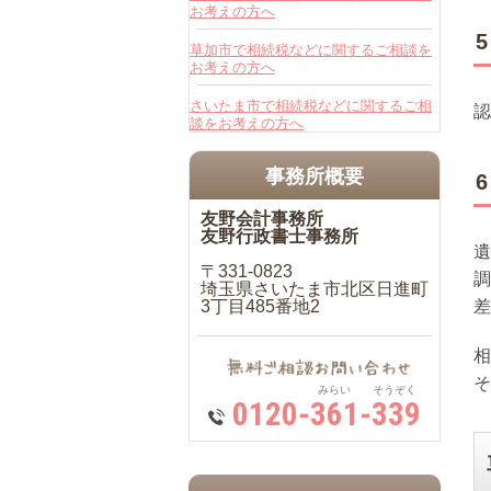
お考えの方へ
草加市で相続税などに関するご相談を
お考えの方へ
さいたま市で相続税などに関するご相
認
談をお考えの方へ
事務所概要
友野会計事務所
友野行政書士事務所
遺
〒331-0823
調
埼玉県さいたま市北区日進町
3丁目485番地2
差
相
そ
みらい そうぞく
0120-361-339