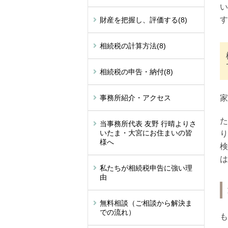
い
す
財産を把握し、評価する
(8)
相続税の計算方法
(8)
相続税の申告・納付
(8)
事務所紹介・アクセス
家
た
当事務所代表 友野 行晴よりさ
いたま・大宮にお住まいの皆
り
様へ
検
は
私たちが相続税申告に強い理
由
無料相談（ご相談から解決ま
での流れ）
も