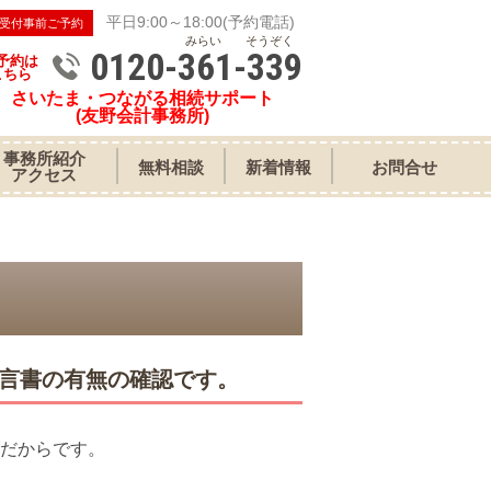
平日9:00～18:00(予約電話)
受付事前ご予約
みらい そうぞく
0120-361-339
予約は
こちら
さいたま・つながる相続サポート
(友野会計事務所)
事務所紹介
無料相談
新着情報
お問合せ
アクセス
言書の有無の確認です。
だからです。