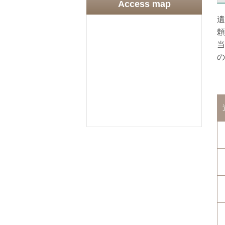
Access map
遺
頼
当
の