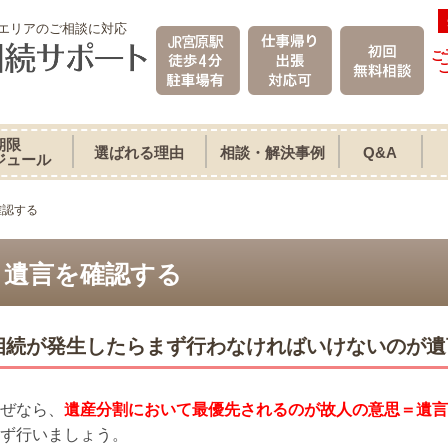
エリアのご相談に対応
ご
期限
選ばれる理由
相談・解決事例
Q&A
ジュール
確認する
遺言を確認する
相続が発生したらまず行わなければいけないのが遺
ぜなら、
遺産分割において最優先されるのが故人の意思＝遺言
ず行いましょう。