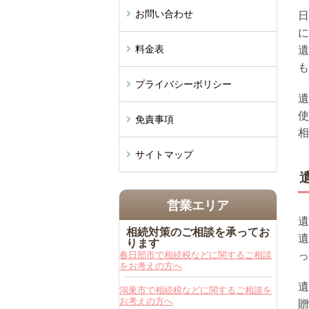
お問い合わせ
日
に
料金表
遺
も
プライバシーポリシー
遺
使
免責事項
相
サイトマップ
営業エリア
遺
相続対策のご相談を承ってお
遺
ります
春日部市で相続税などに関するご相談
っ
をお考えの方へ
遺
鴻巣市で相続税などに関するご相談を
お考えの方へ
贈