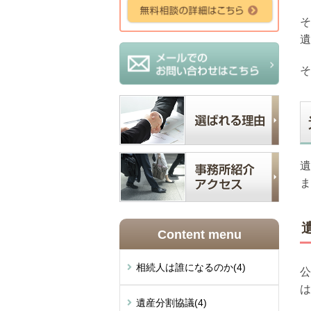
そ
遺
そ
遺
ま
Content menu
相続人は誰になるのか
(4)
公
は
遺産分割協議
(4)