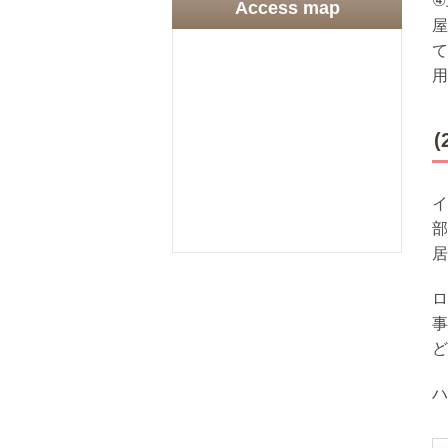
④
Access map
屋
て
用
イ
部
居
ロ
事
ど
ハ