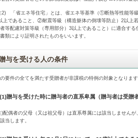
注2) 「省エネ等住宅」とは、省エネ等基準（①断熱等性能等
以上であること、②耐震等級（構造躯体の倒壊等防止）2以上
者等配慮対策等級（専用部分）3以上であること）に適合する
書類により証明されたものをいいます。
贈与を受ける人の条件
の要件の全てを満たす受贈者が非課税の特例の対象となります
(1)
贈与を受けた時に贈与者の直系卑属（贈与者は受贈
注
)
配偶者の父母（又は祖父母）は直系尊属には該当しませんが
該当します。