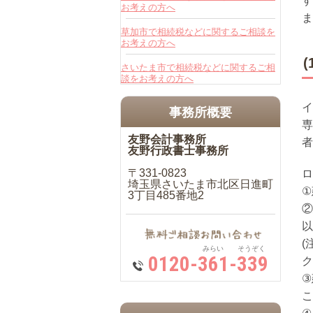
す
お考えの方へ
ま
草加市で相続税などに関するご相談を
お考えの方へ
さいたま市で相続税などに関するご相
談をお考えの方へ
イ
事務所概要
専
友野会計事務所
者
友野行政書士事務所
〒331-0823
ロ
埼玉県さいたま市北区日進町
①
3丁目485番地2
②
以
(
みらい そうぞく
0120-361-339
ク
③
こ