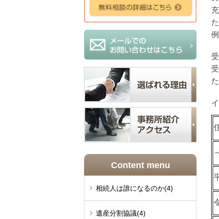
充
た
例
受
受
た
イ
Content menu
相続人は誰になるのか
(4)
遺産分割協議
(4)