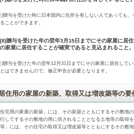
注
)
贈与を受けた時に日本国内に住所を有しない人であっても、
ることができます。
(8)
贈与を受けた年の翌年
3
月
15
日までにその家屋に居住
の家屋に居住することが確実であると見込まれること
注
)
贈与を受けた年の翌年
12
月
31
日までにその家屋に居住してい
とはできませんので、修正申告が必要となります。
居住用の家屋の新築、取得又は増改築等の要
住宅用の家屋の新築」には、その新築とともにするその敷地の
行してするその敷地の用に供されることとなる土地等の取得を
等」には、その住宅の取得又は増改築等とともにするその敷地