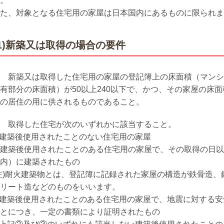
。
た、対象となる住宅用の家屋は日本国内にあるものに限られま
(1)新築又は取得の場合の要件
 新築又は取得した住宅用の家屋の登記簿上の床面積（マンシ
有部分の床面積）が
50
以上
240
以下で、かつ、その家屋の床面
の居住の用に供されるものであること。
 取得した住宅が次のいずれかに該当すること。
建築後使用されたことのない住宅用の家屋
建築後使用されたことのある住宅用の家屋で、その取得の日以
内）に建築されたもの
注
)
耐火建築物とは、登記簿に記録された家屋の構造が鉄骨造、
リート造などのものをいいます。
建築後使用されたことのある住宅用の家屋で、地震に対する安
とにつき、一定の書類により証明されたもの