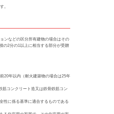
す。
ョンなどの区分所有建物の場合はその
積の
2
分の
1
以上に相当する部分が受贈
前
20
年以内（耐火建築物の場合は
25
年
鉄筋コンクリート造又は鉄骨鉄筋コン
全性に係る基準に適合するものである