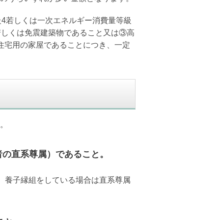
級4若しくは一次エネルギー消費量等級
若しくは免震建築物であること又は③高
住宅用の家屋であることにつき、一定
。
者の直系尊属）であること。
、養子縁組をしている場合は直系尊属