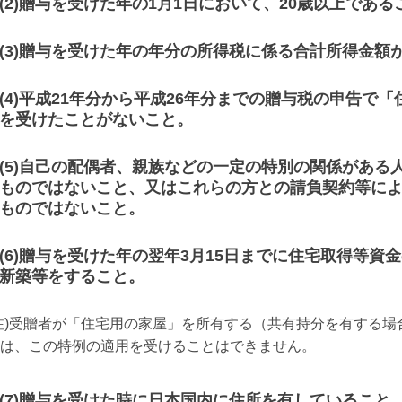
(2)
贈与を受けた年の
1
月
1
日において、
20
歳以上である
(3)
贈与を受けた年の年分の所得税に係る合計所得金額
(4)
平成
21
年分から平成
26
年分までの贈与税の申告で「
を受けたことがないこと。
(5)
自己の配偶者、親族などの一定の特別の関係がある
ものではないこと、又はこれらの方との請負契約等に
ものではないこと。
(6)
贈与を受けた年の翌年
3
月
15
日までに住宅取得等資金
新築等をすること。
注
)
受贈者が「住宅用の家屋」を所有する（共有持分を有する場
は、この特例の適用を受けることはできません。
(7)
贈与を受けた時に日本国内に住所を有していること