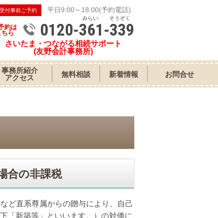
平日9:00～18:00(予約電話)
受付事前ご予約
みらい そうぞく
0120-361-339
予約は
こちら
さいたま・つながる相続サポート
(友野会計事務所)
事務所紹介
無料相談
新着情報
お問合せ
アクセス
場合の非課税
母など直系尊属からの贈与により、自己
下「新築等」といいます。）の対価に