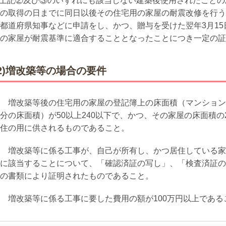
上記②及び③のいずれにも該当しない建築後使用されたことの
の取得の日までに同日以後その住宅用の家屋の耐震改修を行う
都道府県知事などに申請をし、かつ、贈与を受けた翌年
3
月
15
の家屋が耐震基準に適合することとなったことにつき一定の証
(2)増改築等の場合の要件
 増改築等後の住宅用の家屋の登記簿上の床面積（マンション
分の床面積）が
50
以上
240
以下で、かつ、その家屋の床面積の
住の用に供されるものであること。
 増改築等に係る工事が、自己が所有し、かつ居住している家
に該当することについて、「確認済証の写し」、「検査済証の
の書類により証明されたものであること。
 増改築等に係る工事に要した費用の額が
100
万円以上である