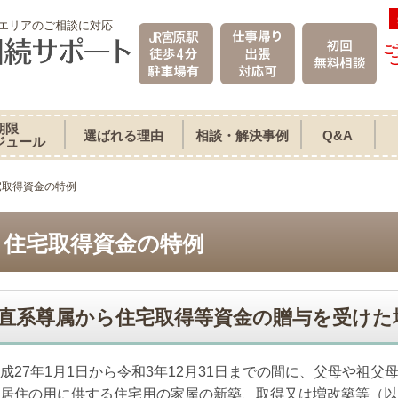
エリアのご相談に対応
ご
期限
選ばれる理由
相談・解決事例
Q&A
ジュール
宅取得資金の特例
住宅取得資金の特例
直系尊属から住宅取得等資金の贈与を受けた
成
27
年
1
月
1
日から令和3年
12
月
31
日までの間に、父母や祖父
居住の用に供する住宅用の家屋の新築、取得又は増改築等（以