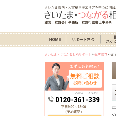
さいたま市内・大宮税務署エリアを中心に周辺
運営：友野会計事務所、友野行政書士事務所
HOME
サポート料金
スケ
さいたま・つながる相続サポート
>
生前贈与
>
住
0120-361-339
平日9:00～18:00
平
（予約電話）
の