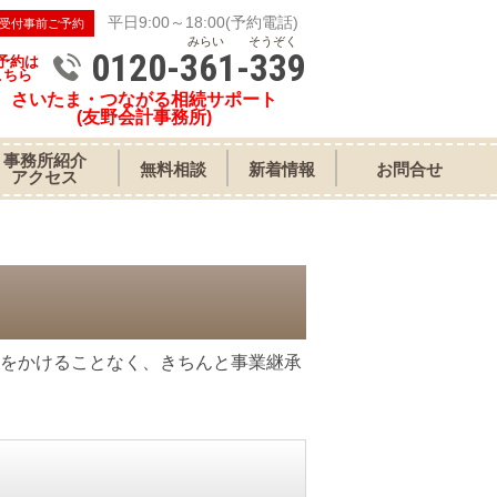
平日9:00～18:00(予約電話)
受付事前ご予約
みらい そうぞく
0120-361-339
予約は
こちら
さいたま・つながる相続サポート
(友野会計事務所)
事務所紹介
無料相談
新着情報
お問合せ
アクセス
をかけることなく、きちんと事業継承