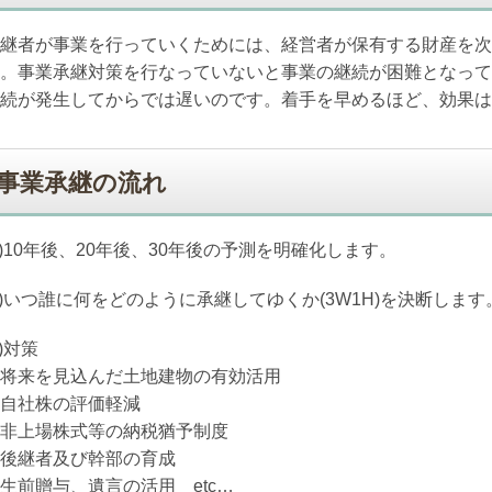
継者が事業を行っていくためには、経営者が保有する財産を次
。事業承継対策を行なっていないと事業の継続が困難となって
続が発生してからでは遅いのです。着手を早めるほど、効果は
事業承継の流れ
1)10年後、20年後、30年後の予測を明確化します。
2)いつ誰に何をどのように承継してゆくか(3W1H)を決断します
3)対策
将来を見込んだ土地建物の有効活用
自社株の評価軽減
非上場株式等の納税猶予制度
後継者及び幹部の育成
生前贈与、遺言の活用 etc…