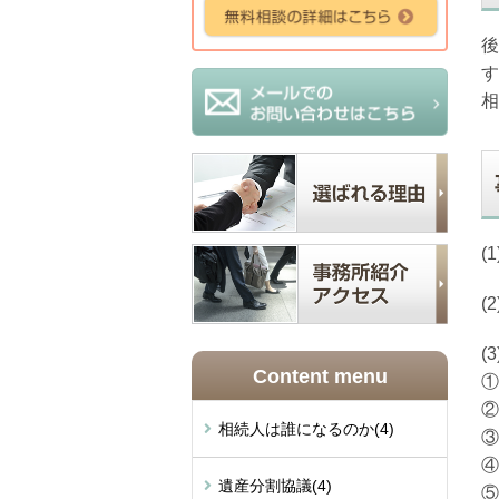
後
す
相
(
(
(
Content menu
①
②
相続人は誰になるのか
(4)
③
④
遺産分割協議
(4)
⑤