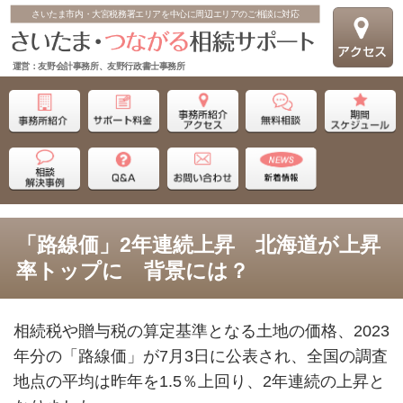
さいたま市内・大宮税務署エリアを中心に周辺エリアのご相談に対応
運営：友野会計事務所、友野行政書士事務所
「路線価」2年連続上昇 北海道が上昇
率トップに 背景には？
相続税や贈与税の算定基準となる土地の価格、
2023
年分の「路線価」が
7
月
3
日に公表され、全国の調査
地点の平均は昨年を
1.5
％上回り、
2
年連続の上昇と