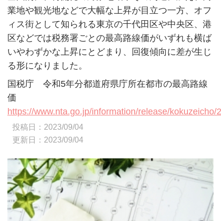
業地や観光地などで大幅な上昇が目立つ一方、オフ
ィス街として知られる東京の千代田区や中央区、港
区などでは税務署ごとの最高路線価がいずれも横ば
いやわずかな上昇にとどまり、回復傾向に差が生じ
る形になりました。
国税庁 令和
5
年分都道府県庁所在都市の最高路線
価
https://www.nta.go.jp/information/release/kokuzeicho/
2023/09/04
2023/09/04