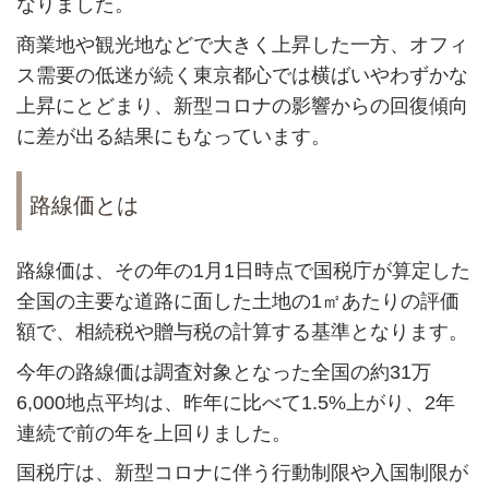
なりました。
商業地や観光地などで大きく上昇した一方、オフィ
ス需要の低迷が続く東京都心では横ばいやわずかな
上昇にとどまり、新型コロナの影響からの回復傾向
に差が出る結果にもなっています。
路線価とは
路線価は、その年の
1
月
1
日時点で国税庁が算定した
全国の主要な道路に面した土地の
1
㎡あたりの評価
額で、相続税や贈与税の計算する基準となります。
今年の路線価は調査対象となった全国の約
31
万
6,000
地点平均は、昨年に比べて
1.5%
上がり、
2
年
連続で前の年を上回りました。
国税庁は、新型コロナに伴う行動制限や入国制限が