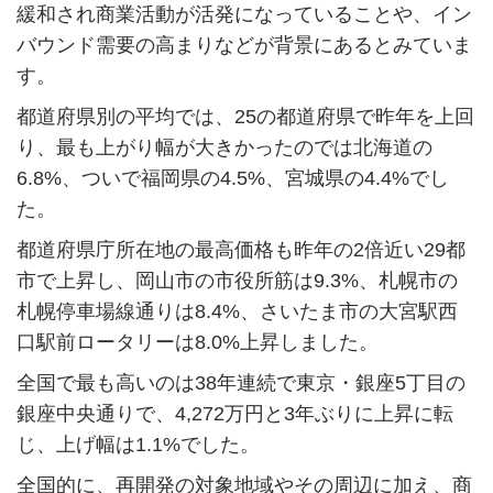
緩和され商業活動が活発になっていることや、イン
バウンド需要の高まりなどが背景にあるとみていま
す。
都道府県別の平均では、
25
の都道府県で昨年を上回
り、最も上がり幅が大きかったのでは北海道の
6.8%
、ついで福岡県の
4.5%
、宮城県の
4.4%
でし
た。
都道府県庁所在地の最高価格も昨年の
2
倍近い
29
都
市で上昇し、岡山市の市役所筋は
9.3%
、札幌市の
札幌停車場線通りは
8.4%
、さいたま市の大宮駅西
口駅前ロータリーは
8.0%
上昇しました。
全国で最も高いのは
38
年連続で東京・銀座
5
丁目の
銀座中央通りで、
4,272
万円と
3
年ぶりに上昇に転
じ、上げ幅は
1.1%
でした。
全国的に、再開発の対象地域やその周辺に加え、商