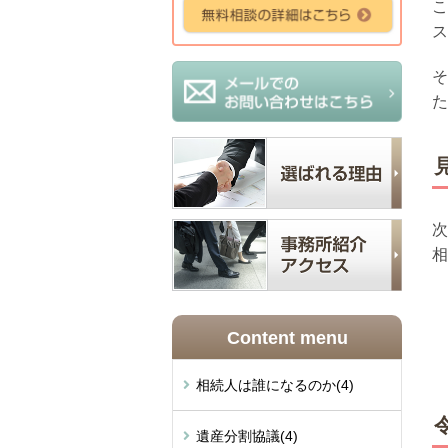
こ
ス
そ
た
次
相
Content menu
相続人は誰になるのか
(4)
遺産分割協議
(4)