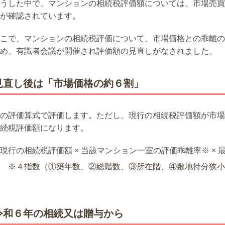
うした中で、マンションの相続税評価額については、市場売買
が確認されています。
こで、マンションの相続税評価について、市場価格との乖離の
め、有識者会議が開催され評価額の見直しがなされました。
見直し後は「市場価格の約６割」
の評価算式で評価します。ただし、現行の相続税評価額が市場
続税評価額になります。
現行の相続税評価額
×
当該マンション一室の評価乖離率※
×
※４指数（①築年数、②総階数、③所在階、④敷地持分狭小
令和６年の相続又は贈与から