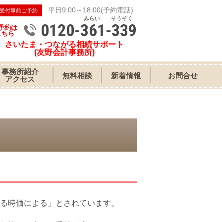
平日9:00～18:00(予約電話)
受付事前ご予約
みらい そうぞく
0120-361-339
予約は
こちら
さいたま・つながる相続サポート
(友野会計事務所)
事務所紹介
無料相談
新着情報
お問合せ
アクセス
る時価による」とされています。