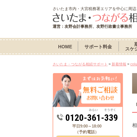
さいたま市内・大宮税務署エリアを中心に周辺
運営：友野会計事務所、友野行政書士事務所
HOME
サポート料金
スケ
さいたま・つながる相続サポート
>
新着情報
>
col
0120-361-339
相
平日9:00～18:00
（予約電話）