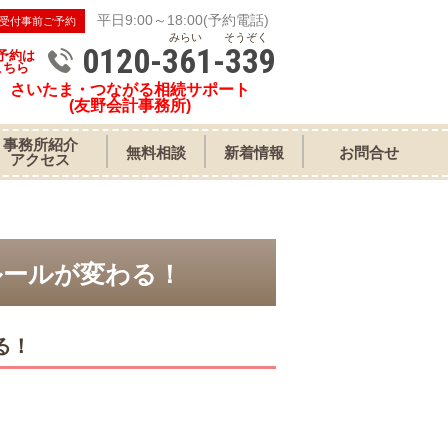
平日9:00～18:00(予約電話)
受付事前ご予約
みらい そうぞく
0120-361-339
予約は
こちら
さいたま・つながる相続サポート
(友野会計事務所)
事務所紹介
無料相談
新着情報
お問合せ
アクセス
ルールが変わる！
る！