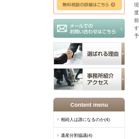
現
度
前
す
予
Content menu
相続人は誰になるのか
(4)
遺産分割協議
(4)