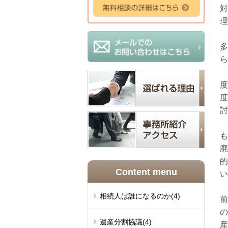
対
理
「
多
ら
暦
度
度
討
も
廃
的
Content menu
い
相続人は誰になるのか
(4)
前
の
遺産分割協議
(4)
産