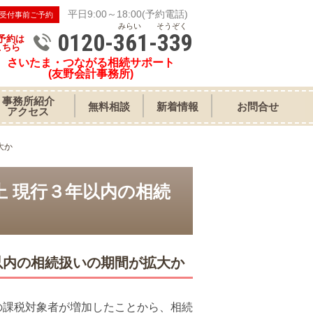
平日9:00～18:00(予約電話)
受付事前ご予約
みらい そうぞく
0120-361-339
予約は
こちら
さいたま・つながる相続サポート
(友野会計事務所)
事務所紹介
無料相談
新着情報
お問合せ
アクセス
大か
 現行３年以内の相続
以内の相続扱いの期間が拡大か
の課税対象者が増加したことから、相続