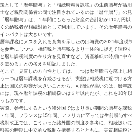
策として「暦年贈与」と「相続時精算課税」の生前贈与が活用
士など税務関係者の間で注目されているのは「暦年贈与」の見
暦年贈与」は、１年間にもらった財産の合計額が110万円以
くの納税者が相続対策として利用しています。その暦年贈与の
インパクトは大きいです。
年課税にメスを入れる意向を示したのは与党の2021年度税
を参考にしつつ、相続税と贈与税をより一体的に捉えて課税す
と暦年課税制度の在り方を見直すなど、資産移転の時期に中立
を進める」との考えを明記しました。
そこで、見直しの方向性としては、一つは暦年贈与を廃止し相
う一つは暦年課税を存続させるが、実態は相続税に近づける方
止は国民の影響が大きいことから、可能性が高いのは、暦年課
には、現在暦年課税の相続扱いは３年以内だが、これを10年以
うものです。
実際、参考にするという諸外国ではより長い期間の贈与を課税
７年間、フランスは15年間、アメリカに至っては生前贈与す
税制改正では、こういった諸外国の制度を参考に、相続扱いに
移転の時期に中立的な税制を構築するとともに、実質相続税と