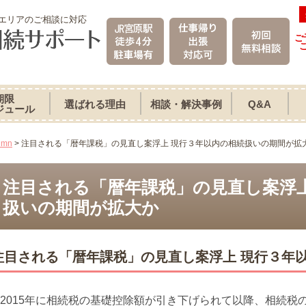
エリアのご相談に対応
ご
期限
選ばれる理由
相談・解決事例
Q&A
ジュール
umn
>
注目される「暦年課税」の見直し案浮上 現行３年以内の相続扱いの期間が拡
注目される「暦年課税」の見直し案浮上
扱いの期間が拡大か
注目される「暦年課税」の見直し案浮上 現行３年
015年に相続税の基礎控除額が引き下げられて以降、相続税