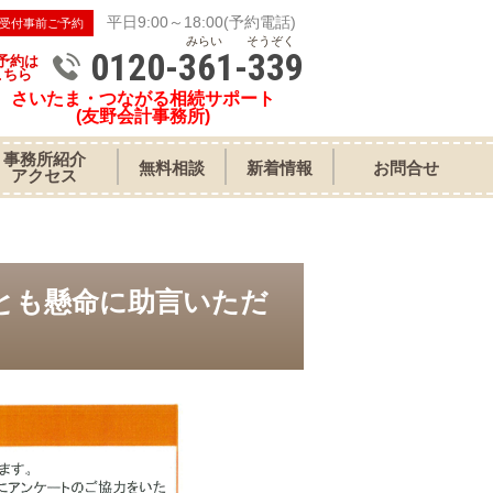
平日9:00～18:00(予約電話)
受付事前ご予約
みらい そうぞく
0120-361-339
予約は
こちら
さいたま・つながる相続サポート
(友野会計事務所)
事務所紹介
無料相談
新着情報
お問合せ
アクセス
とも懸命に助言いただ