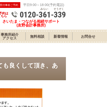
平日9:00～18:00(予約電話)
受付事前ご予約
みらい そうぞく
0120-361-339
予約は
こちら
さいたま・つながる相続サポート
(友野会計事務所)
事務所紹介
無料相談
新着情報
お問合せ
アクセス
ても良くして頂き、あ