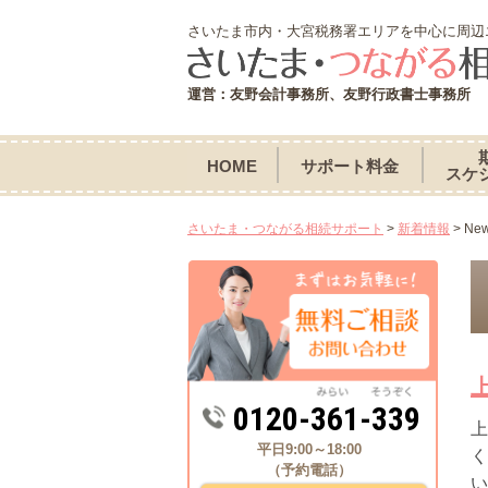
さいたま市内・大宮税務署エリアを中心に周辺
運営：友野会計事務所、友野行政書士事務所
HOME
サポート料金
スケ
さいたま・つながる相続サポート
>
新着情報
>
Ne
0120-361-339
上
平日9:00～18:00
く
（予約電話）
い