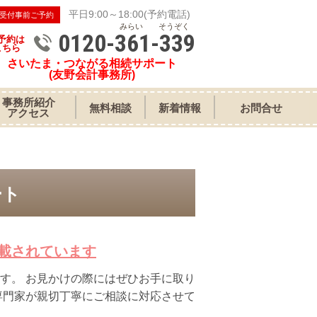
平日9:00～18:00(予約電話)
受付事前ご予約
みらい そうぞく
0120-361-339
予約は
こちら
さいたま・つながる相続サポート
(友野会計事務所)
事務所紹介
無料相談
新着情報
お問合せ
アクセス
ート
載されています
す。 お見かけの際にはぜひお手に取り
専門家が親切丁寧にご相談に対応させて